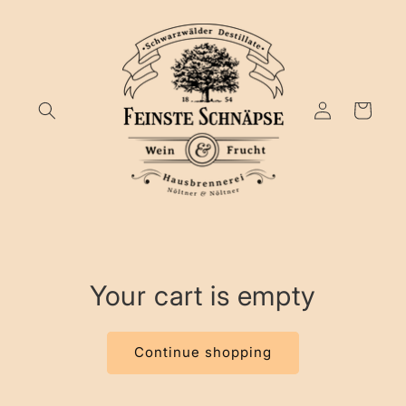
Skip to
content
Log
Cart
in
Your cart is empty
Continue shopping